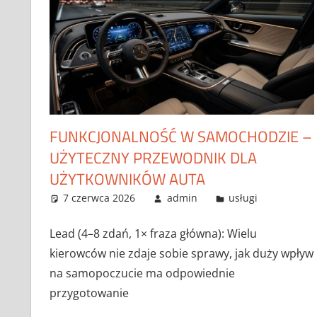
FUNKCJONALNOŚĆ W SAMOCHODZIE –
UŻYTECZNY PRZEWODNIK DLA
UŻYTKOWNIKÓW AUTA
7 czerwca 2026
admin
usługi
Lead (4–8 zdań, 1× fraza główna): Wielu
kierowców nie zdaje sobie sprawy, jak duży wpływ
na samopoczucie ma odpowiednie
przygotowanie