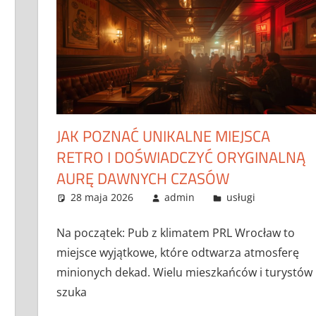
JAK POZNAĆ UNIKALNE MIEJSCA
RETRO I DOŚWIADCZYĆ ORYGINALNĄ
AURĘ DAWNYCH CZASÓW
28 maja 2026
admin
usługi
Na początek: Pub z klimatem PRL Wrocław to
miejsce wyjątkowe, które odtwarza atmosferę
minionych dekad. Wielu mieszkańców i turystów
szuka