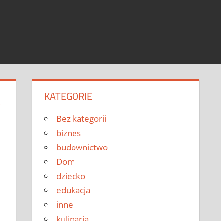
KATEGORIE
K
Bez kategorii
biznes
budownictwo
Dom
dziecko
edukacja
.
inne
kulinaria