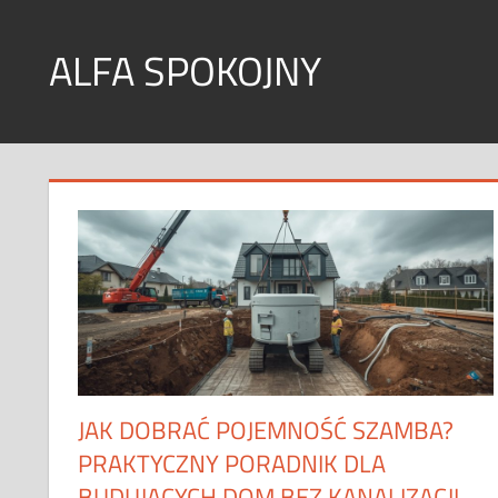
Skip
to
ALFA SPOKOJNY
content
Wpisy
tematyczne
JAK DOBRAĆ POJEMNOŚĆ SZAMBA?
PRAKTYCZNY PORADNIK DLA
BUDUJĄCYCH DOM BEZ KANALIZACJI.