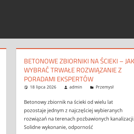
BETONOWE ZBIORNIKI NA ŚCIEKI – JA
WYBRAĆ TRWAŁE ROZWIĄZANIE Z
PORADAMI EKSPERTÓW
18 lipca 2026
admin
Przemysł
Betonowy zbiornik na ścieki od wielu lat
pozostaje jednym z najczęściej wybieranych
rozwiązań na terenach pozbawionych kanalizacji
Solidne wykonanie, odporność