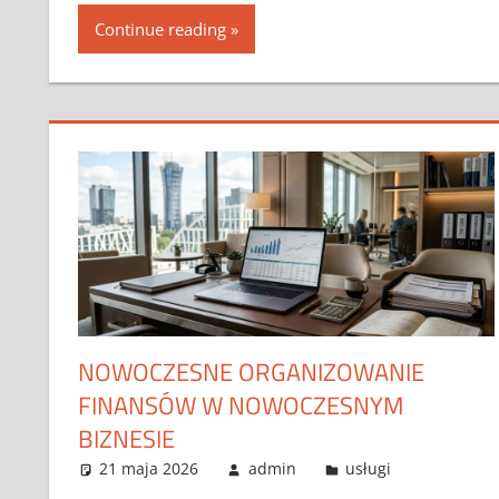
Continue reading
NOWOCZESNE ORGANIZOWANIE
FINANSÓW W NOWOCZESNYM
BIZNESIE
21 maja 2026
admin
usługi