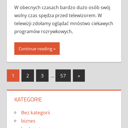
W obecnych czasach bardzo dużo osób swój
wolny czas spędza przed telewizorem. W
telewizji zdołamy oglądać mnóstwo ciekawych
programów rozrywkowych,
Continue reading
Nawigacja
Next
1
2
3
…
57
»
Posts
po
wpisach
KATEGORIE
Bez kategorii
biznes