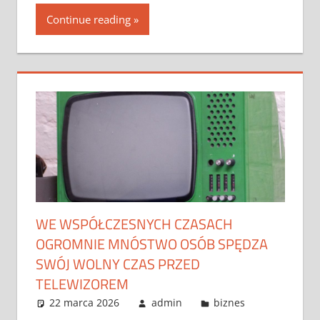
Continue reading
WE WSPÓŁCZESNYCH CZASACH
OGROMNIE MNÓSTWO OSÓB SPĘDZA
SWÓJ WOLNY CZAS PRZED
TELEWIZOREM
22 marca 2026
admin
biznes