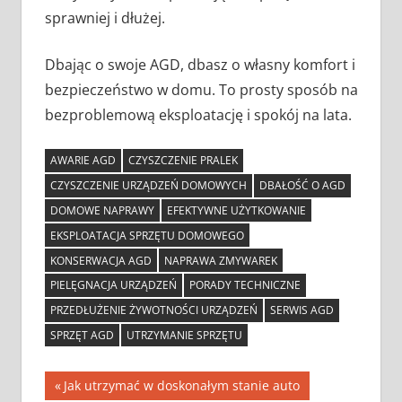
sprawniej i dłużej.
Dbając o swoje AGD, dbasz o własny komfort i
bezpieczeństwo w domu. To prosty sposób na
bezproblemową eksploatację i spokój na lata.
AWARIE AGD
CZYSZCZENIE PRALEK
CZYSZCZENIE URZĄDZEŃ DOMOWYCH
DBAŁOŚĆ O AGD
DOMOWE NAPRAWY
EFEKTYWNE UŻYTKOWANIE
EKSPLOATACJA SPRZĘTU DOMOWEGO
KONSERWACJA AGD
NAPRAWA ZMYWAREK
PIELĘGNACJA URZĄDZEŃ
PORADY TECHNICZNE
PRZEDŁUŻENIE ŻYWOTNOŚCI URZĄDZEŃ
SERWIS AGD
SPRZĘT AGD
UTRZYMANIE SPRZĘTU
Nawigacja
Previous
Jak utrzymać w doskonałym stanie auto