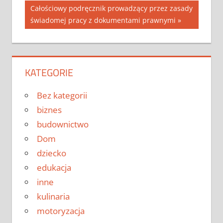
Post:
wpisu
Next
Całościowy podręcznik prowadzący przez zasady
Post:
świadomej pracy z dokumentami prawnymi
KATEGORIE
Bez kategorii
biznes
budownictwo
Dom
dziecko
edukacja
inne
kulinaria
motoryzacja