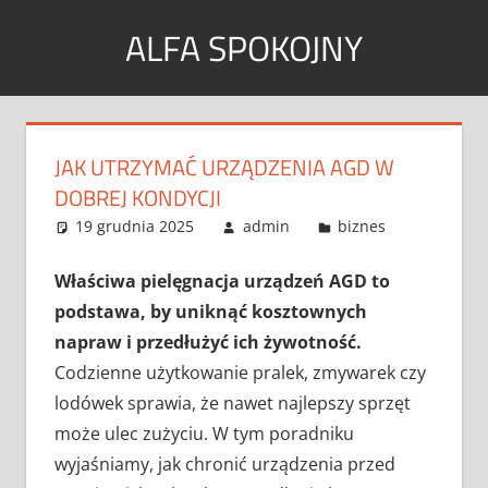
Skip
ALFA SPOKOJNY
to
content
Wpisy
tematyczne
JAK UTRZYMAĆ URZĄDZENIA AGD W
DOBREJ KONDYCJI
19 grudnia 2025
admin
biznes
Właściwa pielęgnacja urządzeń AGD to
podstawa, by uniknąć kosztownych
napraw i przedłużyć ich żywotność.
Codzienne użytkowanie pralek, zmywarek czy
lodówek sprawia, że nawet najlepszy sprzęt
może ulec zużyciu. W tym poradniku
wyjaśniamy, jak chronić urządzenia przed