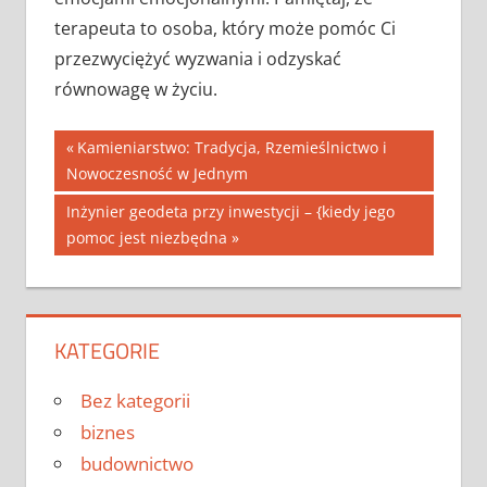
terapeuta to osoba, który może pomóc Ci
przezwyciężyć wyzwania i odzyskać
równowagę w życiu.
Nawigacja
Previous
Kamieniarstwo: Tradycja, Rzemieślnictwo i
Post:
Nowoczesność w Jednym
wpisu
Next
Inżynier geodeta przy inwestycji – {kiedy jego
Post:
pomoc jest niezbędna
KATEGORIE
Bez kategorii
biznes
budownictwo