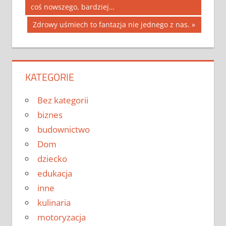
Post:
coś nowszego, bardziej…
wpisu
Next
Zdrowy uśmiech to fantazja nie jednego z nas.
Post:
KATEGORIE
Bez kategorii
biznes
budownictwo
Dom
dziecko
edukacja
inne
kulinaria
motoryzacja