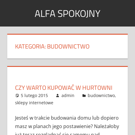
Skip
ALFA SPOKOJNY
to
content
Wpisy
tematyczne
KATEGORIA:
BUDOWNICTWO
CZY WARTO KUPOWAĆ W HURTOWNI
5 lutego 2015
admin
budownictwo
,
sklepy internetowe
Jesteś w trakcie budowania domu lub dopiero
masz w planach jego postawienie? Należałoby
już teraz rozglądnąć się samemu nad